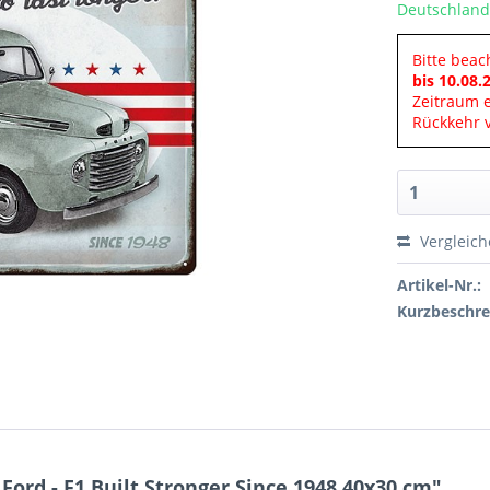
Deutschland
Bitte beac
bis 10.08.
Zeitraum 
Rückkehr v
Vergleic
Artikel-Nr.:
Kurzbeschre
ord - F1 Built Stronger Since 1948 40x30 cm"