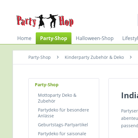
Home
Party-Shop
Halloween-Shop
Lifest
Party-Shop
Kinderparty Zubehör & Deko
Party-Shop
Indi
Mottoparty Deko &
Zubehör
Partydeko für besondere
Partyse
Anlässe
abenteue
Geburtstags-Partyartikel
passende
Partydeko für saisonale