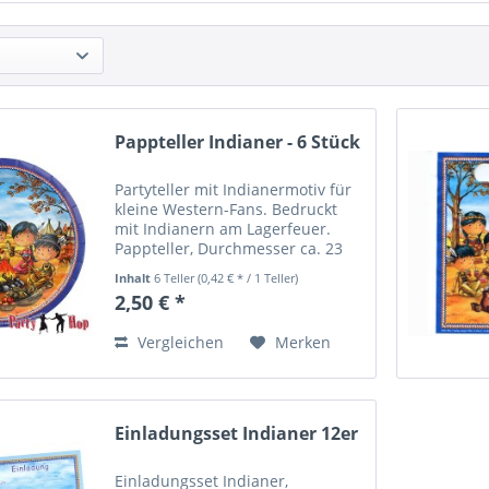
Pappteller Indianer - 6 Stück
Partyteller mit Indianermotiv für
kleine Western-Fans. Bedruckt
mit Indianern am Lagerfeuer.
Pappteller, Durchmesser ca. 23
cm, Packung mit 6 Stück. Für den
Inhalt
6 Teller
(0,42 € * / 1 Teller)
Kindergeburtstag, die
2,50 € *
Kinderparty, die Kinder-Wild-
West-Party, etc. Party Hop -...
Vergleichen
Merken
Einladungsset Indianer 12er
Einladungsset Indianer,