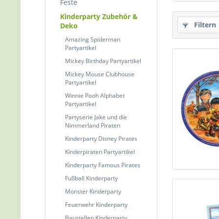
Feste
Kinderparty Zubehör &
Filtern
Deko
Amazing Spiderman
Partyartikel
Mickey Birthday Partyartikel
Mickey Mouse Clubhouse
Partyartikel
Winnie Pooh Alphabet
Partyartikel
Partyserie Jake und die
Nimmerland Piraten
Kinderparty Disney Pirates
Kinderpiraten Partyartikel
Kinderparty Famous Pirates
Fußball Kinderparty
Monster Kinderparty
Feuerwehr Kinderparty
Baustellen Kinderparty