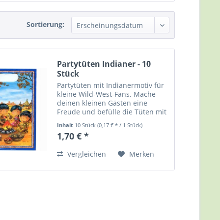
Sortierung:
Partytüten Indianer - 10
Stück
Partytüten mit Indianermotiv für
kleine Wild-West-Fans. Mache
deinen kleinen Gästen eine
Freude und befülle die Tüten mit
kleinen Spielsachen und / oder
Inhalt
10 Stück
(0,17 € * / 1 Stück)
Süßigkeiten. So nimmt jeder Gast
1,70 € *
eine kleine Erinnerung an ein
tolles Fest mit nach...
Vergleichen
Merken