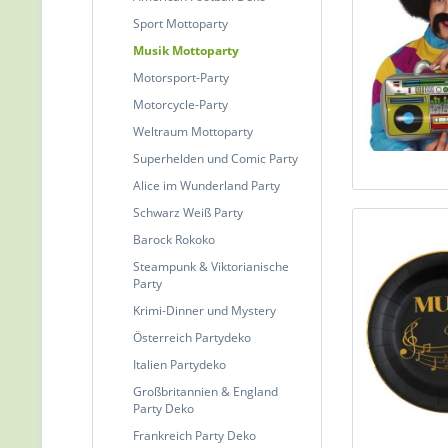
Sport Mottoparty
Musik Mottoparty
Motorsport-Party
Motorcycle-Party
Weltraum Mottoparty
Superhelden und Comic Party
Alice im Wunderland Party
Schwarz Weiß Party
Barock Rokoko
Steampunk & Viktorianische
Party
Krimi-Dinner und Mystery
Österreich Partydeko
Italien Partydeko
Großbritannien & England
Party Deko
Frankreich Party Deko