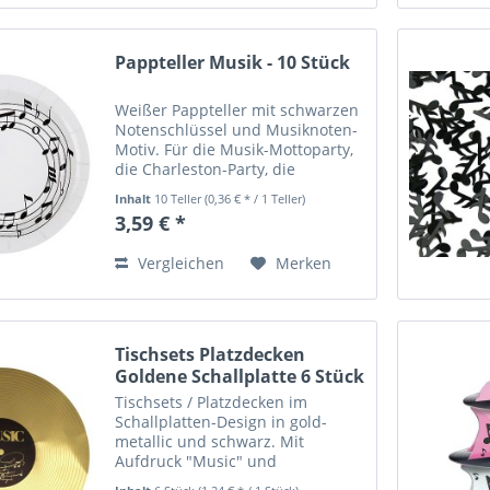
Pappteller Musik - 10 Stück
Weißer Pappteller mit schwarzen
Notenschlüssel und Musiknoten-
Motiv. Für die Musik-Mottoparty,
die Charleston-Party, die
Schwarz-Weiß-Party, die 20er
Inhalt
10 Teller
(0,36 € * / 1 Teller)
Jahre Party und alle anderen
3,59 € *
Partygelegenheiten, wo es um
Musik geht. Pappteller Musik,...
Vergleichen
Merken
Tischsets Platzdecken
Goldene Schallplatte 6 Stück
Tischsets / Platzdecken im
Schallplatten-Design in gold-
metallic und schwarz. Mit
Aufdruck "Music" und
Musiknoten auf dem