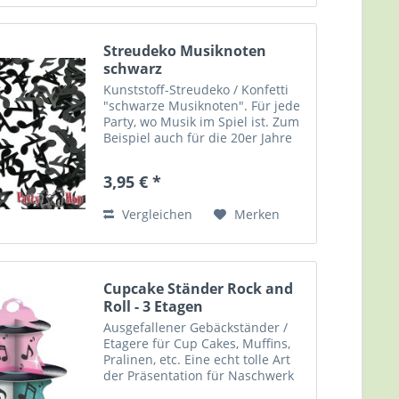
Streudeko Musiknoten
schwarz
Kunststoff-Streudeko / Konfetti
"schwarze Musiknoten". Für jede
Party, wo Musik im Spiel ist. Zum
Beispiel auch für die 20er Jahre
Party, die Gangster-Party, das
Schwarz-weiß-Fest, und, und,
3,95 € *
und... Als Deko für Tisch, Buffet,
Bar, etc....
Vergleichen
Merken
Cupcake Ständer Rock and
Roll - 3 Etagen
Ausgefallener Gebäckständer /
Etagere für Cup Cakes, Muffins,
Pralinen, etc. Eine echt tolle Art
der Präsentation für Naschwerk
oder auch Sandwiches auf 3