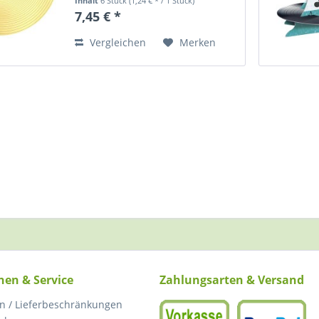
Inhalt
6 Stück
(1,24 € * / 1 Stück)
"Plattenlabel". Für
7,45 € *
Themendekorationen rund um
Musik und andere
Vergleichen
Merken
Gelegenheiten. Tischset Goldene
Schallplatte,...
nen & Service
Zahlungsarten & Versand
n / Lieferbeschränkungen