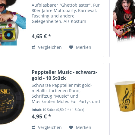
Aufblasbarer "Ghettoblaster". Für
80er Jahre Mottoparty, Karneval,
Fasching und andere
Gelegenheiten. Als Kostüm-
Accessoire oder als Partydeko. -
Ca. (B/H/T) 40 cm x 20 cm x 6 cm -
4,65 € *
Kunststoff - Partyartikel - Kein
Spielzeug - Nicht für...
Vergleichen
Merken
Pappteller Music - schwarz-
gold - 10 Stück
Schwarze Pappteller mit gold-
metallic-farbenen Rand,
Schriftzug "Music" und
Musiknoten-Motiv. Für Partys und
Themendekorationen rund um
Inhalt
10 Stück
(0,50 € * / 1 Stück)
Musik und andere
4,95 € *
Gelegenheiten. Pappteller
"Music", Durchmesser ca. 22,5
Vergleichen
Merken
cm, Packung mit 10 Stück....