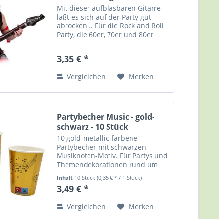
Mit dieser aufblasbaren Gitarre
läßt es sich auf der Party gut
abrocken... Für die Rock and Roll
Party, die 60er, 70er und 80er
Jahre Party, die Musik- oder
Karaoke-Party, und, und, und...
3,35 € *
Aufblasbare "Gitarre" mit
"Flammendesign", ca....
Vergleichen
Merken
Partybecher Music - gold-
schwarz - 10 Stück
10 gold-metallic-farbene
Partybecher mit schwarzen
Musiknoten-Motiv. Für Partys und
Themendekorationen rund um
Musik und andere
Inhalt
10 Stück
(0,35 € * / 1 Stück)
Gelegenheiten. Pappbecher mit
3,49 € *
Kunststoffanteil - "Music",
Füllmenge ca. 250 ml, Packung
Vergleichen
Merken
mit 10 Stück. Party...