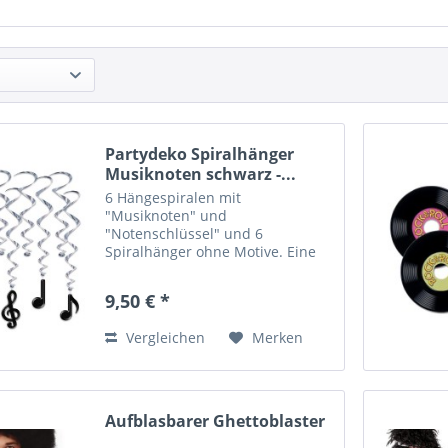
Partydeko Spiralhänger
Musiknoten schwarz -...
6 Hängespiralen mit
"Musiknoten" und
"Notenschlüssel" und 6
Spiralhänger ohne Motive. Eine
effektvolle Hängedeko für jede
Party mit Musik, die Rock´n´Roll-
9,50 € *
Party, die 50er-Jahre-Party, die
Gangsterparty, den Schwarz-
Vergleichen
Merken
Weiß-Ball, etc. 12...
Aufblasbarer Ghettoblaster