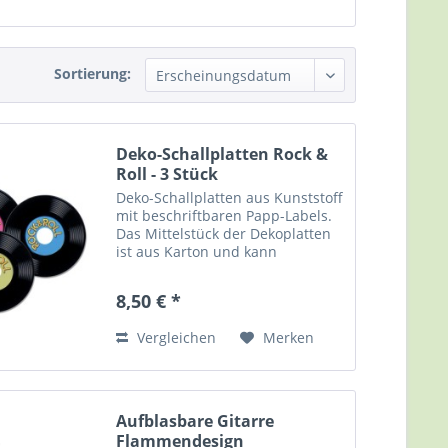
Sortierung:
Deko-Schallplatten Rock &
Roll - 3 Stück
Deko-Schallplatten aus Kunststoff
mit beschriftbaren Papp-Labels.
Das Mittelstück der Dekoplatten
ist aus Karton und kann
beschriftet werden. Somit sind
die Platten auch als Platzkarten,
8,50 € *
für Glückwünsche, etc. zu
verwenden. Für Rock &...
Vergleichen
Merken
Aufblasbare Gitarre
Flammendesign