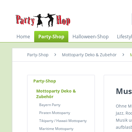
Home
Party-Shop
Halloween-Shop
Lifest
Party-Shop
Mottoparty Deko & Zubehör
Party-Shop
Musi
Mottoparty Deko &
Zubehör
Bayern Party
Ohne Mus
Piraten Mottoparty
Jazz, Ro
Musik u
Tikiparty / Hawaii Mottoparty
aufblasb
Maritime Mottoparty