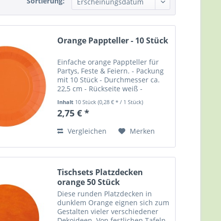
Sortierung:
Orange Pappteller - 10 Stück
Einfache orange Pappteller für
Partys, Feste & Feiern. - Packung
mit 10 Stück - Durchmesser ca.
22,5 cm - Rückseite weiß -
kompostierbar - FSC zertifiziert
Inhalt
10 Stück
(0,28 € * / 1 Stück)
(FSC Mix) - lebensmittelgeeignet
2,75 € *
Party Hop - Dein Party-Shop!
Vergleichen
Merken
Tischsets Platzdecken
orange 50 Stück
Diese runden Platzdecken in
dunklem Orange eignen sich zum
Gestalten vieler verschiedener
Dekoideen. Von festlichen Tafeln