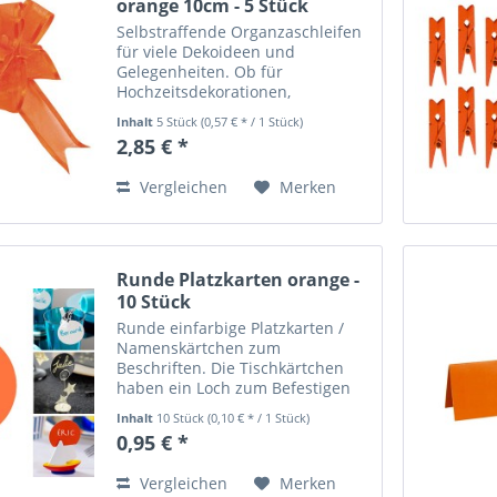
orange 10cm - 5 Stück
Selbstraffende Organzaschleifen
für viele Dekoideen und
Gelegenheiten. Ob für
Hochzeitsdekorationen,
Festtagsdekorationen oder
Inhalt
5 Stück
(0,57 € * / 1 Stück)
Partydekos - mit diesen schönen
2,85 € *
Schleifen lassen sich zum
Beispiel Pflanzen, Geschenke,
Vergleichen
Merken
Tischgeschirr,...
Runde Platzkarten orange -
10 Stück
Runde einfarbige Platzkarten /
Namenskärtchen zum
Beschriften. Die Tischkärtchen
haben ein Loch zum Befestigen
(zum Beispiel mit Schnur, Draht
Inhalt
10 Stück
(0,10 € * / 1 Stück)
oder Geschenkband) oder können
0,95 € *
toll in Verbindung mit unseren
Platzkartenhaltern zu den...
Vergleichen
Merken