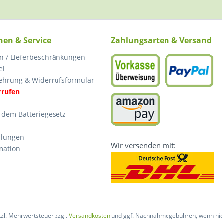
nen & Service
Zahlungsarten & Versand
n / Lieferbeschränkungen
el
ehrung & Widerrufsformular
rrufen
 dem Batteriegesetz
llungen
Wir versenden mit:
mation
etzl. Mehrwertsteuer zzgl.
Versandkosten
und ggf. Nachnahmegebühren, wenn nic