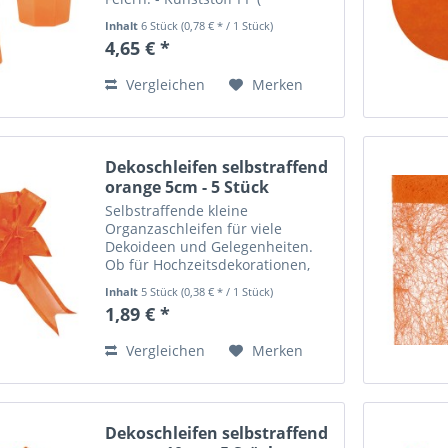
Polypropylen ) - Lebensmittelecht
Inhalt
6 Stück
(0,78 € * / 1 Stück)
- Füllinhalt 420 ml - je ca. 11,3 cm
4,65 € *
hoch, Ø ca. 8,3 cm - Packung mit 6
Stück - Ideal für...
Vergleichen
Merken
Dekoschleifen selbstraffend
orange 5cm - 5 Stück
Selbstraffende kleine
Organzaschleifen für viele
Dekoideen und Gelegenheiten.
Ob für Hochzeitsdekorationen,
Festtagsdekorationen oder
Inhalt
5 Stück
(0,38 € * / 1 Stück)
Partydekos - mit diesen schönen
1,89 € *
Schleifen lassen sich zum
Beispiel Gläser, Pflanzen,
Vergleichen
Merken
Geschenke,...
Dekoschleifen selbstraffend