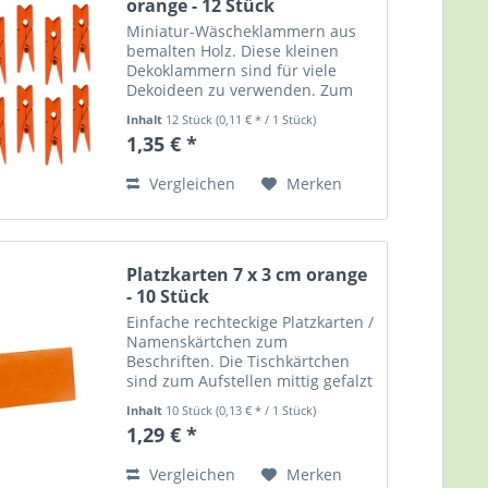
orange - 12 Stück
Miniatur-Wäscheklammern aus
bemalten Holz. Diese kleinen
Dekoklammern sind für viele
Dekoideen zu verwenden. Zum
Beispiel zur Befestigung von
Inhalt
12 Stück
(0,11 € * / 1 Stück)
Namenskärtchen, Platzkarten und
1,35 € *
Tischkarten an Tellern, Bechern,
Gläsern, Gastgeschenken, etc....
Vergleichen
Merken
Platzkarten 7 x 3 cm orange
- 10 Stück
Einfache rechteckige Platzkarten /
Namenskärtchen zum
Beschriften. Die Tischkärtchen
sind zum Aufstellen mittig gefalzt
und eignen sich für die
Inhalt
10 Stück
(0,13 € * / 1 Stück)
verschiedensten Gelegenheiten
1,29 € *
und Feste wie Geburtstagsfeiern,
Hochzeitsfeste und...
Vergleichen
Merken