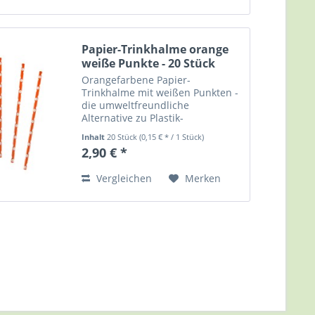
Papier-Trinkhalme orange
weiße Punkte - 20 Stück
Orangefarbene Papier-
Trinkhalme mit weißen Punkten -
die umweltfreundliche
Alternative zu Plastik-
Trinkhalmen. Biologisch
Inhalt
20 Stück
(0,15 € * / 1 Stück)
abbaubar und kompostierbar.
2,90 € *
Packung mit 20 Trinkhalme, je ca.
19,5 cm lang, ø ca. 6 mm. Party
Vergleichen
Merken
Hop - Dein...