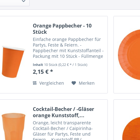
Orange Pappbecher - 10
Stück
Einfache orange Pappbecher für
Partys, Feste & Feiern. -
Pappbecher mit Kunststoffanteil -
Packung mit 10 Stück - Füllmenge
ca. 250 ml - Innenseite weiß - FSC
Inhalt
10 Stück
(0,22 € * / 1 Stück)
zertifiziert (FSC Mix) -
2,15 € *
lebensmittelgeeignet Party Hop -
Dein Party-Shop!
Vergleichen
Merken
Cocktail-Becher / -Gläser
orange Kunststoff,...
Orange, leicht transparente
Cocktail-Becher / Caipirinha-
Gläser für Partys, Feste und
Feiern. - Kunststoff PP (