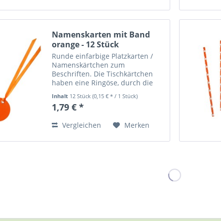
Namenskarten mit Band
orange - 12 Stück
Runde einfarbige Platzkarten /
Namenskärtchen zum
Beschriften. Die Tischkärtchen
haben eine Ringöse, durch die
ein Satin-Bändchen läuft. Sie
Inhalt
12 Stück
(0,15 € * / 1 Stück)
können mit dem Bändchen
1,79 € *
befestigt werden oder auch toll in
Kombination mit unseren...
Vergleichen
Merken