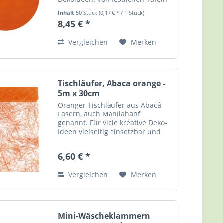
zu Hochzeit und Geburtstagen
Inhalt
50 Stück
(0,17 € * / 1 Stück)
bis hin zu schaurigen Halloween
8,45 € *
Tischdekorationen. Runde
Tischsets - Farbe: orange -...
Vergleichen
Merken
Tischläufer, Abaca orange -
5m x 30cm
Oranger Tischläufer aus Abacá-
Fasern, auch Manilahanf
genannt. Für viele kreative Deko-
Ideen vielseitig einsetzbar und
gut kombinierbar. Für
Tischdekorationen bei Partys,
6,60 € *
Festen & Feiern. Oder auch
einfach für Zuhause....
Vergleichen
Merken
Mini-Wäscheklammern