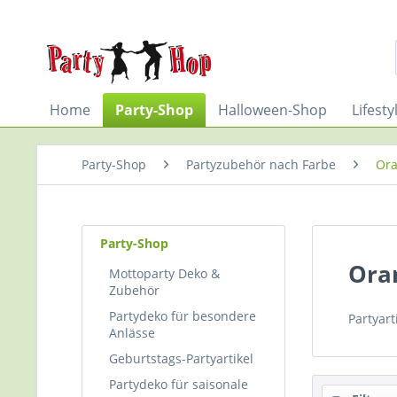
Home
Party-Shop
Halloween-Shop
Lifest
Party-Shop
Partyzubehör nach Farbe
Ora
Party-Shop
Ora
Mottoparty Deko &
Zubehör
Partydeko für besondere
Partyart
Anlässe
Geburtstags-Partyartikel
Partydeko für saisonale