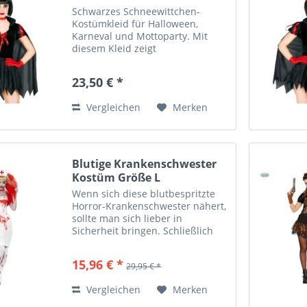
Schwarzes Schneewittchen-
Kostümkleid für Halloween,
Karneval und Mottoparty. Mit
diesem Kleid zeigt
Schneewittchen der Märchenwelt
endlich ihre dunkle Seite... Kleid
23,50 € *
Dunkle Prinzessin / schwarzes
Schnewittchen, inklusive Cape.
Vergleichen
Merken
Größe: S...
Blutige Krankenschwester
Kostüm Größe L
Wenn sich diese blutbespritzte
Horror-Krankenschwester nähert,
sollte man sich lieber in
Sicherheit bringen. Schließlich
sieht sie nicht so aus, als ob sie
einen wirklich gesund pflegen
15,96 € *
29,95 € *
möchte. Halloween-Kostüm
blutbespritzte...
Vergleichen
Merken