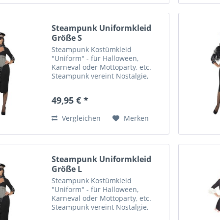
Steampunk Uniformkleid
Größe S
Steampunk Kostümkleid
"Uniform" - für Halloween,
Karneval oder Mottoparty, etc.
Steampunk vereint Nostalgie,
Science Fiction und Fantasy und
fasziniert durch die Verbindung
49,95 € *
von Viktorianischen Zeitalter,
Technik und Forscherdrang....
Vergleichen
Merken
Steampunk Uniformkleid
Größe L
Steampunk Kostümkleid
"Uniform" - für Halloween,
Karneval oder Mottoparty, etc.
Steampunk vereint Nostalgie,
Science Fiction und Fantasy und