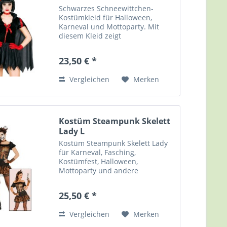
Schwarzes Schneewittchen-
Kostümkleid für Halloween,
Karneval und Mottoparty. Mit
diesem Kleid zeigt
Schneewittchen der Märchenwelt
endlich ihre dunkle Seite... Kleid
23,50 € *
Dunkle Prinzessin / schwarzes
Schnewittchen, inklusive Cape.
Vergleichen
Merken
Größe: M...
Kostüm Steampunk Skelett
Lady L
Kostüm Steampunk Skelett Lady
für Karneval, Fasching,
Kostümfest, Halloween,
Mottoparty und andere
Gelegenheiten. Steampunk
vereint Nostalgie, Science Fiction
25,50 € *
und Fantasy und fasziniert durch
die Verbindung von
Vergleichen
Merken
Viktorianischen Zeitalter...