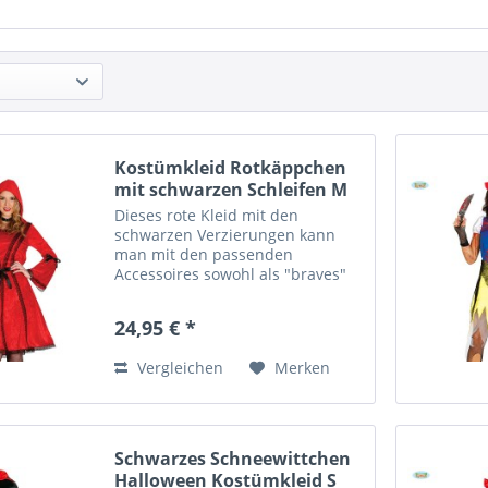
Kostümkleid Rotkäppchen
mit schwarzen Schleifen M
Dieses rote Kleid mit den
schwarzen Verzierungen kann
man mit den passenden
Accessoires sowohl als "braves"
Rotkäppchen für Karneval, als
auch als "böses" Rotkäppchen für
24,95 € *
Halloween verwenden.
Kostümkleid Rotkäppchen aus
Vergleichen
Merken
samtartigen...
Schwarzes Schneewittchen
Halloween Kostümkleid S