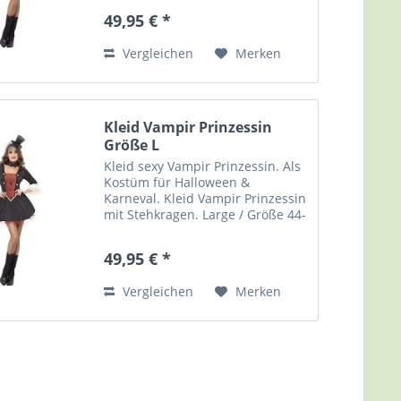
/ Größe 36-38 Material: 100 %
49,95 € *
Polyester. Kleid mit Gummizug im
Rückenbereich....
Vergleichen
Merken
Kleid Vampir Prinzessin
Größe L
Kleid sexy Vampir Prinzessin. Als
Kostüm für Halloween &
Karneval. Kleid Vampir Prinzessin
mit Stehkragen. Large / Größe 44-
46 Material: 100 % Polyester.
Kleid mit Gummizug im
49,95 € *
Rückenbereich. Nicht waschbar,
"Sponge clean only" - also nur...
Vergleichen
Merken