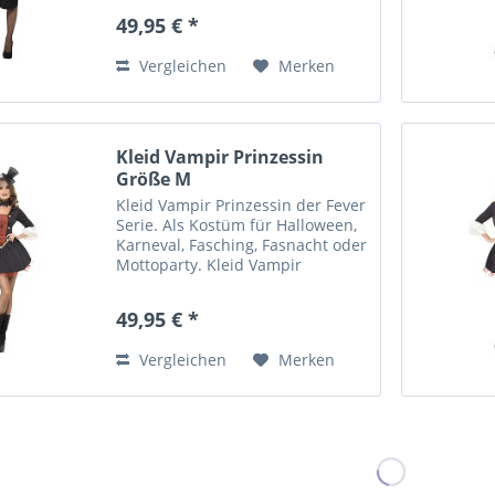
fasziniert durch die Verbindung
49,95 € *
von Viktorianischen Zeitalter,
Technik und Forscherdrang....
Vergleichen
Merken
Kleid Vampir Prinzessin
Größe M
Kleid Vampir Prinzessin der Fever
Serie. Als Kostüm für Halloween,
Karneval, Fasching, Fasnacht oder
Mottoparty. Kleid Vampir
Prinzessin mit Stehkragen.
Medium / Größe 40-42 Material:
49,95 € *
100 % Polyester. Kleid mit
Gummizug im Rückenbereich....
Vergleichen
Merken