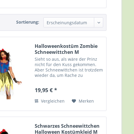
Sortierung:
Halloweenkostüm Zombie
Schneewittchen M
Sieht so aus, als wäre der Prinz
nicht für den Kuss gekommen.
Aber Schneewittchen ist trotzdem
wieder da, um Rache zu
nehmen... Ein etwas anderes
Schneewittchen-Kostüm für
19,95 € *
Halloween und Karneval.
Halloweenkostüm Zombie
Vergleichen
Merken
Schneewittchen,...
Schwarzes Schneewittchen
Halloween Kostümkleid M