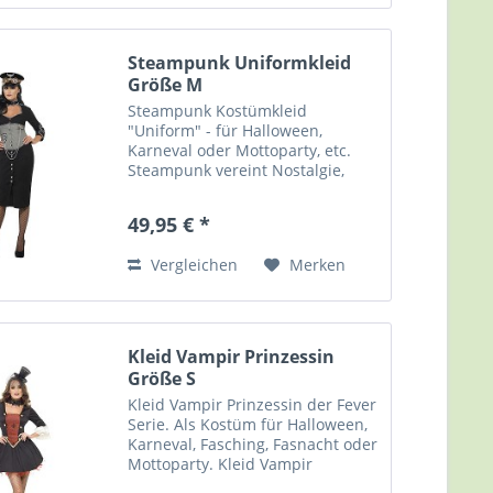
Steampunk Uniformkleid
Größe M
Steampunk Kostümkleid
"Uniform" - für Halloween,
Karneval oder Mottoparty, etc.
Steampunk vereint Nostalgie,
Science Fiction und Fantasy und
fasziniert durch die Verbindung
49,95 € *
von Viktorianischen Zeitalter,
Technik und Forscherdrang....
Vergleichen
Merken
Kleid Vampir Prinzessin
Größe S
Kleid Vampir Prinzessin der Fever
Serie. Als Kostüm für Halloween,
Karneval, Fasching, Fasnacht oder
Mottoparty. Kleid Vampir
Prinzessin mit Stehkragen. Small