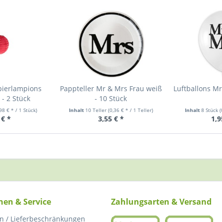
pierlampions
Pappteller Mr & Mrs Frau weiß
Luftballons Mr
 - 2 Stück
- 10 Stück
,98 € * / 1 Stück)
Inhalt
10 Teller
(0,36 € * / 1 Teller)
Inhalt
8 Stück
(
 € *
3,55 € *
1,9
nen & Service
Zahlungsarten & Versand
n / Lieferbeschränkungen