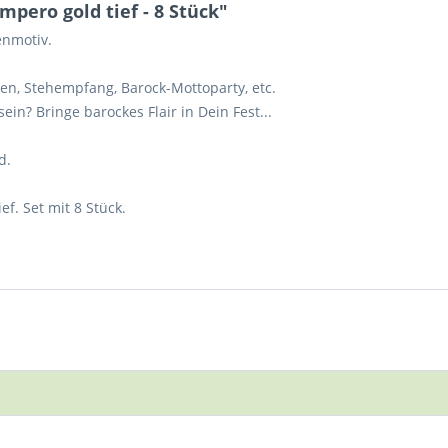
pero gold tief - 8 Stück"
enmotiv.
en, Stehempfang, Barock-Mottoparty, etc.
ein? Bringe barockes Flair in Dein Fest...
d.
ef. Set mit 8 Stück.