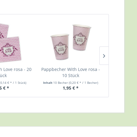
h Love rosa - 20
Pappbecher With Love rosa -
Pappteller Wi
ück
10 Stück
S
(0,14 € * / 1 Stück)
Inhalt
10 Becher
(0,20 € * / 1 Becher)
Inhalt
10 Telle
5 € *
1,95 € *
2,