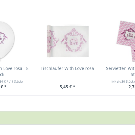
h Love rosa - 8
Tischläufer With Love rosa
Servietten Wit
ck
St
,24 € * / 1 Stück)
Inhalt
20 Stück
 € *
5,45 € *
2,7