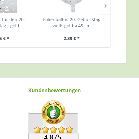
r für den 20.
Folienballon 20. Geburtstag
Tischläuf
tag - gold
weiß-gold ø 45 cm
Geburtstag
5 € *
2,39 € *
7,
Kundenbewertungen