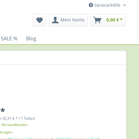
Service/Hilfe
Mein Konto
0,00 € *
 SALE %
Blog
 *
r (0,31 € * / 1 Teller)
l. Versandkosten
nkungen