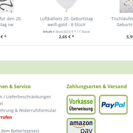
für den 20.
Luftballons 20. Geburtstag
Tischläufe
stag sw
weiß-gold - 8 Stück
Geburts
Inhalt
8 Stück
(0,33 € * / 1 Stück)
 € *
2,65 € *
5,9
nen & Service
Zahlungsarten & Versand
n / Lieferbeschränkungen
el
ehrung & Widerrufsformular
rrufen
 dem Batteriegesetz