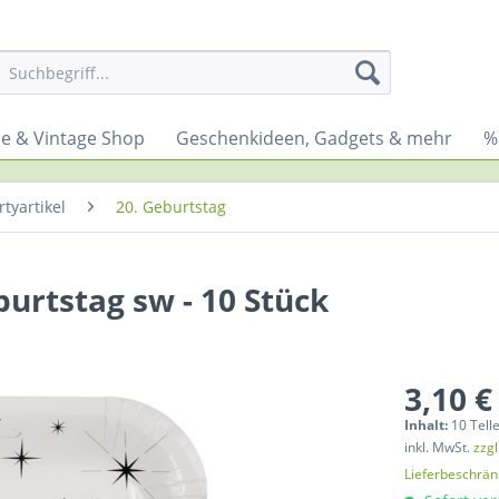
yle & Vintage Shop
Geschenkideen, Gadgets & mehr
%
tyartikel
20. Geburtstag
burtstag sw - 10 Stück
3,10 €
Inhalt:
10 Telle
inkl. MwSt.
zzg
Lieferbeschrä