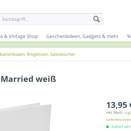
yle & Vintage Shop
Geschenkideen, Gadgets & mehr
%
Kartenboxen, Ringkissen, Gästebücher
 Married weiß
13,95 
inkl. MwSt.
zzg
Lieferbeschrä
Sofort ver