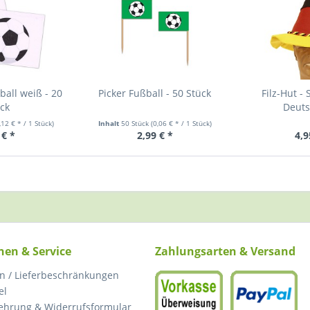
ball weiß - 20
Picker Fußball - 50 Stück
Filz-Hut -
ck
Deuts
,12 € * / 1 Stück)
Inhalt
50 Stück
(0,06 € * / 1 Stück)
 € *
2,99 € *
4,9
nen & Service
Zahlungsarten & Versand
n / Lieferbeschränkungen
el
ehrung & Widerrufsformular