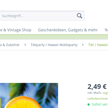
yle & Vintage Shop
Geschenkideen, Gadgets & mehr
%
ko & Zubehör
Tikiparty / Hawaii Mottoparty
Tiki / Hawa
2,49 €
inkl. MwSt.
zzg
Lieferbeschrä
Sofort ver