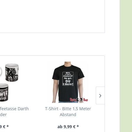
ffeetasse Darth
T-Shirt - Bitte 1,5 Meter
Papier-Tri
der
Abstand
Time 
Inhalt
8 Stüc
9 € *
ab 9,99 € *
2,