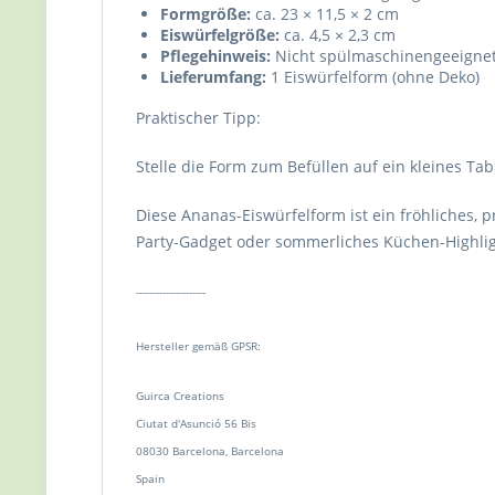
Formgröße:
ca. 23 × 11,5 × 2 cm
Eiswürfelgröße:
ca. 4,5 × 2,3 cm
Pflegehinweis:
Nicht spülmaschinengeeignet
Lieferumfang:
1 Eiswürfelform (ohne Deko)
Praktischer Tipp:
Stelle die Form zum Befüllen auf ein kleines Tab
Diese Ananas‑Eiswürfelform ist ein fröhliches, p
Party‑Gadget oder sommerliches Küchen‑Highlig
---------------------
Hersteller gemäß GPSR:
Guirca Creations
Ciutat d'Asunció 56 Bis
08030 Barcelona, Barcelona
Spain