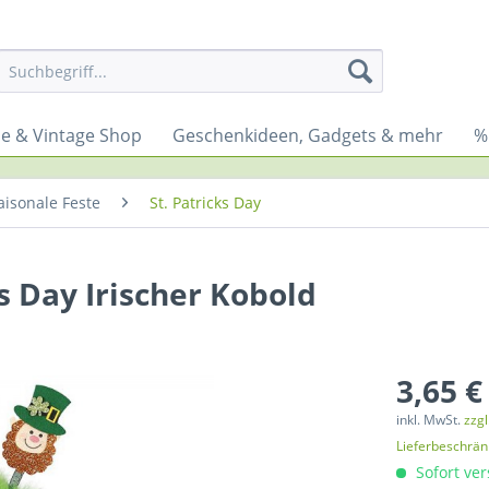
yle & Vintage Shop
Geschenkideen, Gadgets & mehr
%
aisonale Feste
St. Patricks Day
ks Day Irischer Kobold
3,65 €
inkl. MwSt.
zzg
Lieferbeschrä
Sofort ver