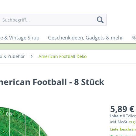
yle & Vintage Shop
Geschenkideen, Gadgets & mehr
%
ko & Zubehör
American Football Deko
erican Football - 8 Stück
5,89 €
Inhalt:
8 Teller
inkl. MwSt.
zzg
Lieferbeschrä