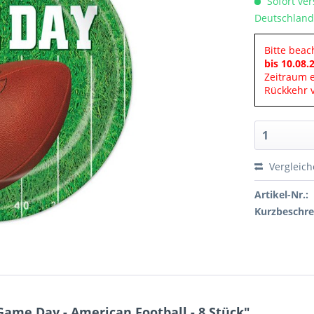
Sofort ver
Deutschland
Bitte beac
bis 10.08.
Zeitraum 
Rückkehr v
Vergleic
Artikel-Nr.:
Kurzbeschre
ame Day - American Football - 8 Stück"