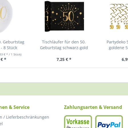
0. Geburtstag
Tischläufer für den 50.
Partydeko 
- 8 Stück
Geburtstag schwarz-gold
goldene 50
,33 € * / 1 Stück)
 € *
7,25 € *
6,9
nen & Service
Zahlungsarten & Versand
n / Lieferbeschränkungen
el