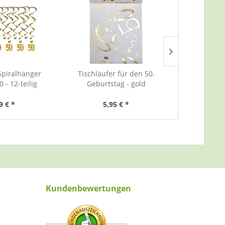
Spiralhänger
Tischläufer für den 50.
Kleine 
 - 12-teilig
Geburtstag - gold
Geburtsta
9 € *
5,95 € *
0,
Kundenbewertungen