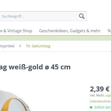
yle & Vintage Shop
Geschenkideen, Gadgets & mehr
%
tyartikel
70. Geburtstag
tag weiß-gold ø 45 cm
2,39 €
inkl. MwSt.
zzg
Lieferbeschrä
Sofort ver