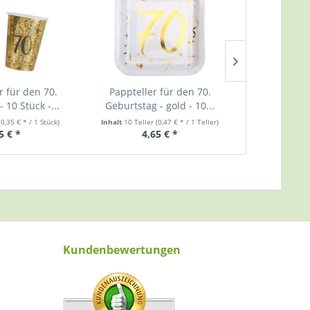
 für den 70.
Pappteller für den 70.
Pappteller Im
 10 Stück -...
Geburtstag - gold - 10...
8
(0,35 € * / 1 Stück)
Inhalt
10 Teller
(0,47 € * / 1 Teller)
Inhalt
8 Telle
5 € *
4,65 € *
3,
Kundenbewertungen