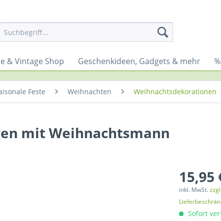
yle & Vintage Shop
Geschenkideen, Gadgets & mehr
%
aisonale Feste
Weihnachten
Weihnachtsdekorationen
gen mit Weihnachtsmann
15,95 
inkl. MwSt.
zzg
Lieferbeschrä
Sofort ver