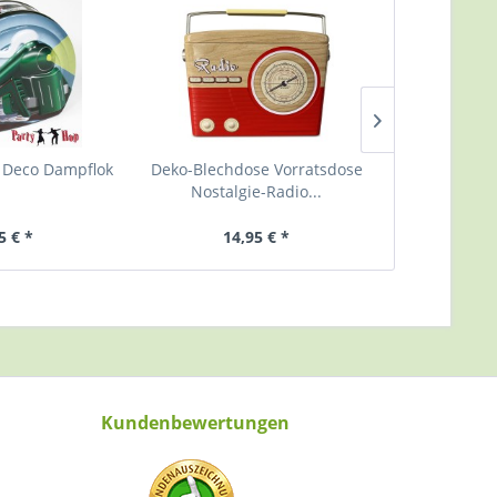
 Deco Dampflok
Deko-Blechdose Vorratsdose
Deko-Blechd
Nostalgie-Radio...
Nostalg
5 € *
14,95 € *
14
Kundenbewertungen