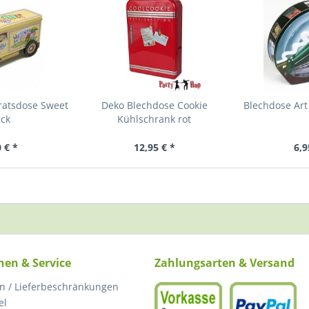
ratsdose Sweet
Deko Blechdose Cookie
Blechdose Art
uck
Kühlschrank rot
 € *
12,95 € *
6,9
nen & Service
Zahlungsarten & Versand
n / Lieferbeschränkungen
el