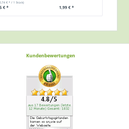
0,74 € * / 1 Stück)
5 € *
1,99 € *
4,
Kundenbewertungen