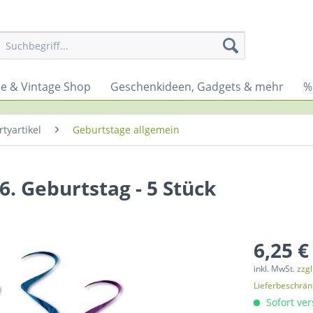
yle & Vintage Shop
Geschenkideen, Gadgets & mehr
%
tyartikel
Geburtstage allgemein
. Geburtstag - 5 Stück
6,25 €
inkl. MwSt.
zzg
Lieferbeschrä
Sofort ver