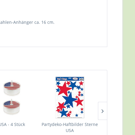
 Zahlen-Anhänger ca. 16 cm.
USA - 4 Stück
Partydeko-Haftbilder Sterne
Partydeko 
USA
Spirit