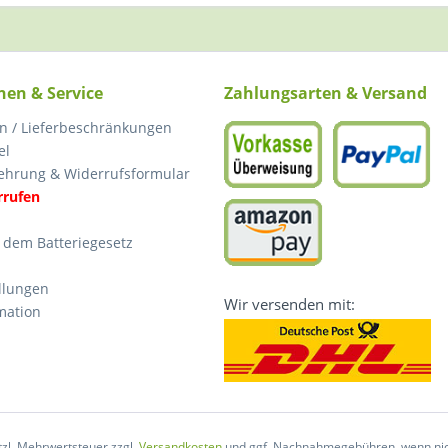
nen & Service
Zahlungsarten & Versand
n / Lieferbeschränkungen
el
ehrung & Widerrufsformular
rrufen
 dem Batteriegesetz
llungen
Wir versenden mit:
mation
etzl. Mehrwertsteuer zzgl.
Versandkosten
und ggf. Nachnahmegebühren, wenn nic