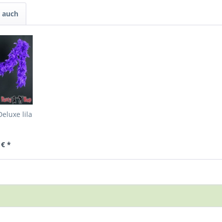
 auch
eluxe lila
 € *