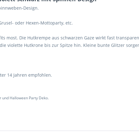
Spinnweben-Design.
Grusel- oder Hexen-Mottoparty, etc.
e fits most. Die Hutkrempe aus schwarzen Gaze wirkt fast transpar
e violette Hutkrone bis zur Spitze hin. Kleine bunte Glitzer sorgen
unter 14 Jahren empfohlen.
r und Halloween Party Deko.