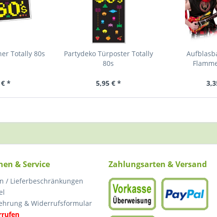
er Totally 80s
Partydeko Türposter Totally
Aufblasb
80s
Flamme
 € *
5,95 € *
3,3
nen & Service
Zahlungsarten & Versand
n / Lieferbeschränkungen
el
ehrung & Widerrufsformular
rrufen