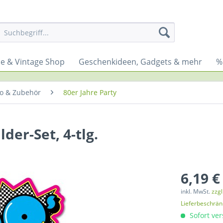
yle & Vintage Shop
Geschenkideen, Gadgets & mehr
%
ko & Zubehör
80er Jahre Party
der-Set, 4-tlg.
6,19 €
inkl. MwSt.
zzg
Lieferbeschrä
Sofort ver