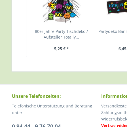
80er Jahre Party Tischdeko /
Partydeko Bann
Aufsteller Totally...
5,25 € *
6,45
Unsere Telefonzeiten:
Informatio
Telefonische Unterstützung und Beratung
Versandkoste
Zahlungsmitt
unter:
Widerrufsbel
0 94 44 - 9 76 70 04
Vertrag wide