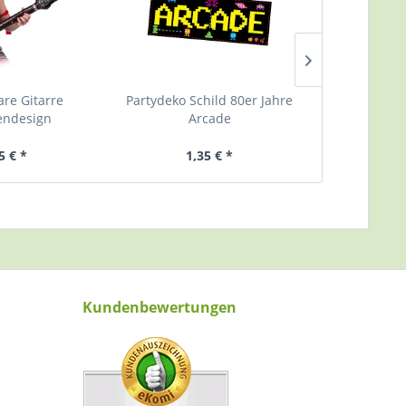
are Gitarre
Partydeko Schild 80er Jahre
Wimpelgirlan
ndesign
Arcade
c
5 € *
1,35 € *
2,
Kundenbewertungen