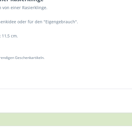
 von einer Rasierklinge.
chenkidee oder für den "Eigengebrauch".
x 11,5 cm.
rendigen Geschenkartikeln.